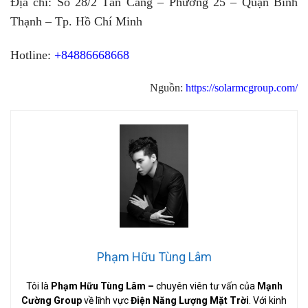
Địa chỉ: Số 28/2 Tân Cảng – Phường 25 – Quận Bình
Thạnh – Tp. Hồ Chí Minh
Hotline:
+84886668668
Nguồn:
https://solarmcgroup.com/
Phạm Hữu Tùng Lâm
Tôi là
Phạm Hữu Tùng Lâm
–
chuyên viên tư vấn của
Mạnh
Cường Group
về lĩnh vực
Điện Năng Lượng Mặt Trời
. Với kinh