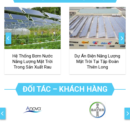
Thống Bơm Nước
Dự Án Điện Năng Lượng
Hợp 
g Lượng Mặt Trời
Mặt Trời Tại Tập Đoàn
Năng 
ng Sản Xuất Rau
Thiên Long
Hệ Th
h Tại Quảng Ngãi
ĐỐI TÁC – KHÁCH HÀNG