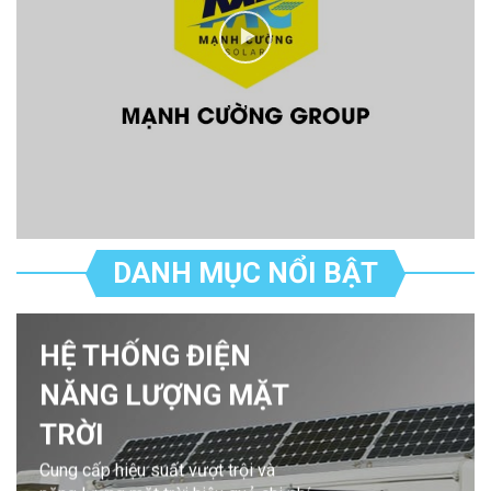
DANH MỤC NỔI BẬT
HỆ THỐNG ĐIỆN
NĂNG LƯỢNG MẶT
TRỜI
Cung cấp hiệu suất vượt trội và