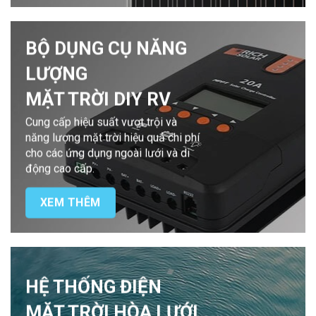
BỘ DỤNG CỤ NĂNG
LƯỢNG
MẶT TRỜI DIY RV
Cung cấp hiệu suất vượt trội và
năng lượng mặt trời hiệu quả chi phí
cho các ứng dụng ngoài lưới và di
động cao cấp.
XEM THÊM
HỆ THỐNG ĐIỆN
MẶT TRỜI HÒA LƯỚI