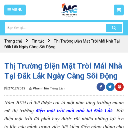
Skip
MENU
to
content
Tìm
kiếm:
Trang chủ
Tin tức
Thị Trường Điện Mặt Trời Mái Nhà Tại
Đắk Lắk Ngày Càng Sôi Động
Thị Trường Điện Mặt Trời Mái Nhà
Tại Đắk Lắk Ngày Càng Sôi Động
27/12/2019
Phạm Hữu Tùng Lâm
Năm 2019 có thể được coi là một năm tăng trưởng mạnh
mẽ thị trường
điện mặt trời mái nhà tại Đắk Lắk
. Bởi
điện mặt trời đã phát huy được rất nhiều những lợi ích
to lớn của mình trong việc tiết kiệm điện hàng tháng cho