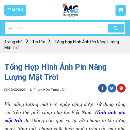
Skip
MENU
to
content
Tìm
kiếm:
Trang chủ
Tin tức
Tổng Hợp Hình Ảnh Pin Năng Lượng
Mặt Trời
Tổng Hợp Hình Ảnh Pin Năng
Lượng Mặt Trời
02/03/2020
Phạm Hữu Tùng Lâm
Pin năng lượng mặt trời ngày càng được sử dụng rộng
rãi trên thế giới cũng như tại Việt Nam.
Hình ảnh pin
mặt trời
đã không còn quá xa lạ với chúng ta khi từng
ngày, từng giờ, chúng xuất hiện nhiều trên các mái nhà