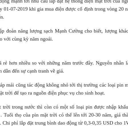
động mạnh tới nhu cầu lắp đặt hệ thống điện mặt trời của ng
ngày 01-07-2019 khi gia mua điện được cố định trong vòng 20 
ến.
tập đoàn năng lượng sạch Mạnh Cường cho biết, lượng khá
 so với cùng kỳ năm ngoái.
 đã rẻ hơn nhiều so với những năm trước đây. Nguyên nhân l
 dẫn đến sự cạnh tranh về giá.
áp mái cũng tác động không nhỏ tới thị trường các loại pin m
ặt trời để tạo ra nguồn điện phục vụ cho sinh hoạt.
t trời trong nước thì còn có một số loại pin được nhập khẩu
uổi thọ của pin mặt trời có thể lên tới 20-30 năm, giá th
t. Chi phí lắp đặt trung bình dao động từ 0,3-0,35 USD cho 