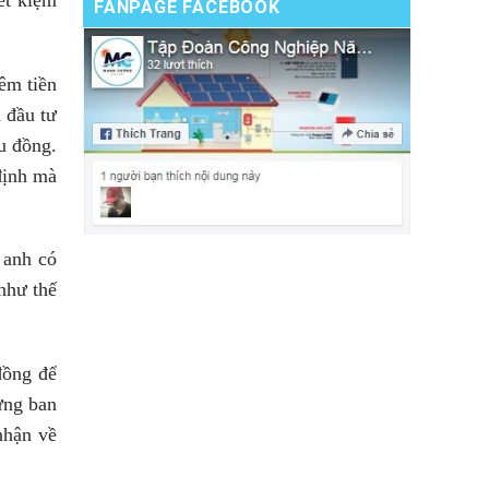
FANPAGE FACEBOOK
êm tiền
 đầu tư
u đồng.
định mà
 anh có
như thế
đồng để
ưng ban
nhận về