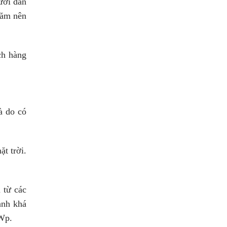
ười dân
năm nên
ch hàng
à do có
ặt trời.
 từ các
ành khá
1Wp.