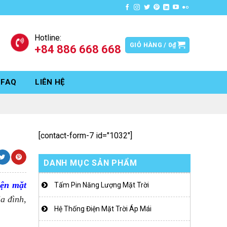
Hotline:
GIỎ HÀNG /
0
₫
+84 886 668 668
FAQ
LIÊN HỆ
[contact-form-7 id="1032"]
DANH MỤC SẢN PHẨM
iện mặt
Tấm Pin Năng Lượng Mặt Trời
a đình,
Hệ Thống Điện Mặt Trời Áp Mái