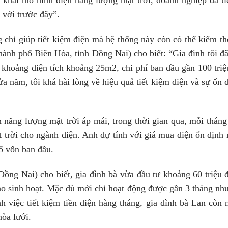
 với trước đây”.
g chỉ giúp tiết kiệm điện mà hệ thống này còn có thể kiếm th
hành phố Biên Hòa, tỉnh Đồng Nai) cho biết: “Gia đình tôi đã
 khoảng diện tích khoảng 25m2, chi phí ban đầu gần 100 triệ
 năm, tôi khá hài lòng về hiệu quả tiết kiệm điện và sự ổn 
 năng lượng mặt trời áp mái, trong thời gian qua, mỗi tháng
t trời cho ngành điện. Anh dự tính với giá mua điện ổn định 
số vốn ban đầu.
ng Nai) cho biết, gia đình bà vừa đầu tư khoảng 60 triệu 
cho sinh hoạt. Mặc dù mới chỉ hoạt động được gần 3 tháng nh
h việc tiết kiệm tiền điện hàng tháng, gia đình bà Lan còn 
hòa lưới.