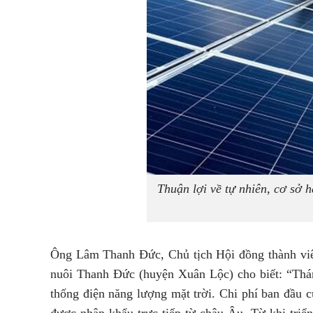
Thuận lợi về tự nhiên, cơ sở h
Ông Lâm Thanh Đức, Chủ tịch Hội đồng thành vi
nuôi Thanh Đức (huyện Xuân Lộc) cho biết: “Thán
thống điện năng lượng mặt trời. Chi phí ban đầu 
được nhập khẩu trực tiếp từ châu Âu. Từ khi triể