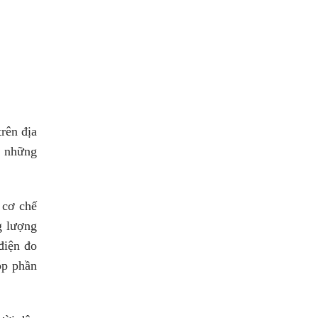
rên địa
ề những
 cơ chế
g lượng
điện đo
óp phần