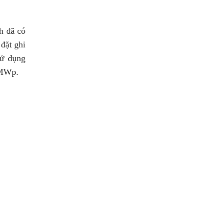
h đã có
đặt ghi
sử dụng
 MWp.