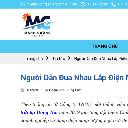
Skip
manhcuongsolar@gmail.com
07:00 - 22:00
+84 8
to
content
TRANG CHỦ
Trang chủ
Tin tức
Người Dân Đua Nhau Lắp Điện 
Người Dân Đua Nhau Lắp Điện M
31/12/2019
Phạm Hữu Tùng Lâm
Theo thông tin từ Công ty TNHH một thành viên 
trời tại Đồng Nai
năm 2019 gia tăng đột biến. Chí
doanh nghiệp sử dụng điện năng lượng mặt trời để 