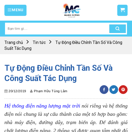
Skip
MENU
to
content
Tìm
kiếm:
Trang chủ
Tin tức
Tự Động Điều Chỉnh Tần Số Và Công
Suất Tác Dụng
Tự Động Điều Chỉnh Tần Số Và
Công Suất Tác Dụng
20/12/2019
Phạm Hữu Tùng Lâm
Hệ thống điện năng lượng mặt trời
nói riêng và hệ thống
điện nói chung là sự cấu thành của một tổ hợp bao gồm:
nhà máy điện, đường dây, trạm biến áp. Để đánh giá
chất lượng điện năng, 2 thông số được quan tâm nhất đó