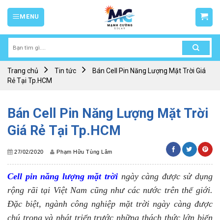
Skip
MENU
to
content
Tìm
kiếm:
Trang chủ
Tin tức
Bán Cell Pin Năng Lượng Mặt Trời Giá
Rẻ Tại Tp.HCM
Bán Cell Pin Năng Lượng Mặt Trời
Giá Rẻ Tại Tp.HCM
27/02/2020
Phạm Hữu Tùng Lâm
Cell pin năng lượng mặt trời
ngày càng được sử dụng
rộng rãi tại Việt Nam cũng như các nước trên thế giới.
Đặc biệt, ngành công nghiệp mặt trời ngày càng được
chú trọng và phát triển trước những thách thức lớn biến