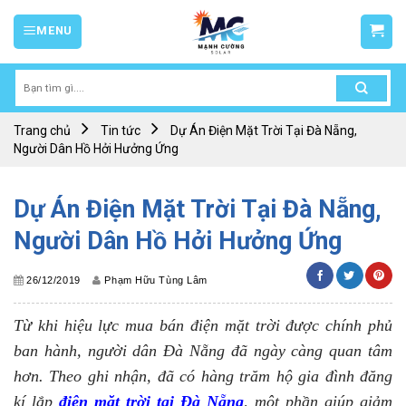
Skip
MENU
to
content
Tìm
kiếm:
Trang chủ
Tin tức
Dự Án Điện Mặt Trời Tại Đà Nẵng,
Người Dân Hồ Hởi Hưởng Ứng
Dự Án Điện Mặt Trời Tại Đà Nẵng,
Người Dân Hồ Hởi Hưởng Ứng
26/12/2019
Phạm Hữu Tùng Lâm
Từ khi hiệu lực mua bán điện mặt trời được chính phủ
ban hành, người dân Đà Nẵng đã ngày càng quan tâm
hơn. Theo ghi nhận, đã có hàng trăm hộ gia đình đăng
kí lắp
điện mặt trời tại Đà Nẵng
, một phần giúp giảm